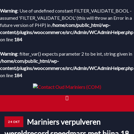
Warning
: Use of undefined constant FILTER_VALIDATE_BOOL -
assumed 'FILTER_VALIDATE_BOOL' (this will throw an Error in a
future version of PHP) in
/home/com/public_html/wp-
content/plugins/woocommerce/src/Admin/WCAdminHelper.php
on line
184
Warning
: filter_var() expects parameter 2 to be int, string given in
/home/com/public_html/wp-
content/plugins/woocommerce/src/Admin/WCAdminHelper.php
on line
184
HOME
Mariniers verpulveren
24 OKT
WEBWINKEL
wereldrecord speedmars met bijna 18