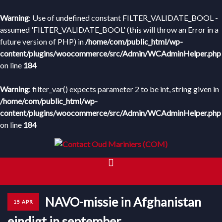
Warning
: Use of undefined constant FILTER_VALIDATE_BOOL -
assumed 'FILTER_VALIDATE_BOOL' (this will throw an Error in a
future version of PHP) in
/home/com/public_html/wp-
content/plugins/woocommerce/src/Admin/WCAdminHelper.php
on line
184
Warning
: filter_var() expects parameter 2 to be int, string given in
/home/com/public_html/wp-
content/plugins/woocommerce/src/Admin/WCAdminHelper.php
on line
184
HOME
NAVO-missie in Afghanistan
15 APR
WEBWINKEL
eindigt in september