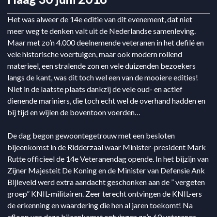
Het was alweer de 14e editie van dit evenement, dat niet
meer weg te denken valt uit de Nederlandse samenleving.
Maar met zo’n 4.000 deelnemende veteranen in het defilé en
vele historische voertuigen, maar ook modern rollend
materieel, een stralende zon en vele duizenden bezoekers
langs de kant, was dit toch wel een van de mooiere edities!
Niet in de laatste plaats dankzij de vele oud- en actief
dienende mariniers, die toch echt wel de overhand hadden en
bij tijd en wijlen de boventoon voerden…
De dag begon gewoontegetrouw met een besloten
bijeenkomst in de Ridderzaal waar Minister-president Mark
Rutte officieel de 14e Veteranendag opende. In het bijzijn van
Zijner Majesteit De Koning en de Minister van Defensie Ank
Bijleveld werd extra aandacht geschonken aan de ” vergeten
groep” KNIL-militairen. Zeer terecht ontvingen de KNIL-ers
de erkenning en waardering die hen al jaren toekomt! Na
afloop van deze bijeenkomst ontvingen zo’n 60 veteranen