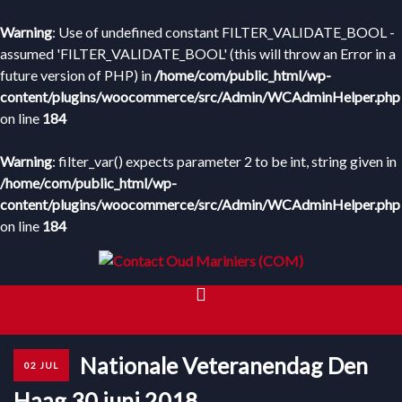
Warning
: Use of undefined constant FILTER_VALIDATE_BOOL -
assumed 'FILTER_VALIDATE_BOOL' (this will throw an Error in a
future version of PHP) in
/home/com/public_html/wp-
content/plugins/woocommerce/src/Admin/WCAdminHelper.php
on line
184
Warning
: filter_var() expects parameter 2 to be int, string given in
/home/com/public_html/wp-
content/plugins/woocommerce/src/Admin/WCAdminHelper.php
on line
184
HOME
Nationale Veteranendag Den
02 JUL
WEBWINKEL
Haag 30 juni 2018