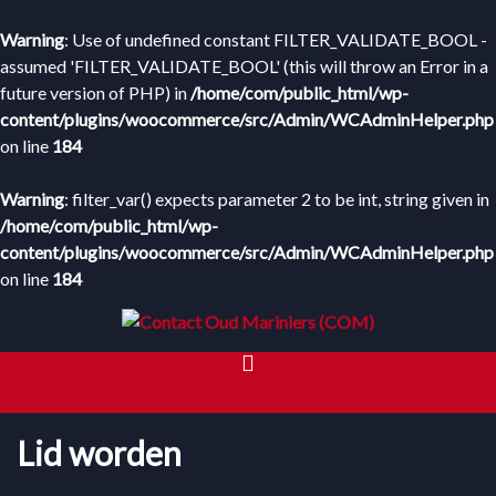
Warning
: Use of undefined constant FILTER_VALIDATE_BOOL -
assumed 'FILTER_VALIDATE_BOOL' (this will throw an Error in a
future version of PHP) in
/home/com/public_html/wp-
content/plugins/woocommerce/src/Admin/WCAdminHelper.php
on line
184
Warning
: filter_var() expects parameter 2 to be int, string given in
/home/com/public_html/wp-
content/plugins/woocommerce/src/Admin/WCAdminHelper.php
on line
184
HOME
Lid worden
WEBWINKEL