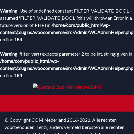
Warning
: Use of undefined constant FILTER_VALIDATE_BOOL -
assumed 'FILTER_VALIDATE_BOOL' (this will throw an Error in a
future version of PHP) in
/home/com/public_html/wp-
content/plugins/woocommerce/src/Admin/WCAdminHelper.php
on line
184
Warning
: filter_var() expects parameter 2 to be int, string given in
/home/com/public_html/wp-
content/plugins/woocommerce/src/Admin/WCAdminHelper.php
on line
184
HOME
© Copyright COM Nederland 2016-2021. Alle rechten
voorbehouden. Tenzij anders vermeld berusten alle rechten
WEBWINKEL